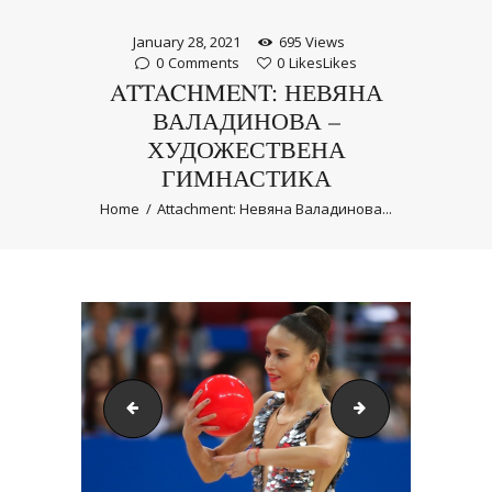
January 28, 2021
695
Views
0
Comments
0
Likes
Likes
ATTACHMENT: НЕВЯНА
ВАЛАДИНОВА –
ХУДОЖЕСТВЕНА
ГИМНАСТИКА
Home
Attachment: Невяна Валадинова...
Трико за художествена гимнастика
Ансамбъл Худож