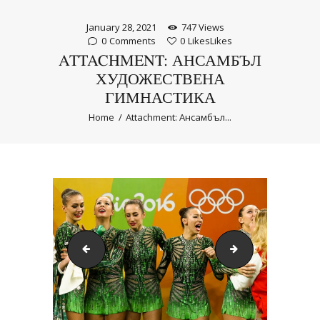
January 28, 2021
747
Views
0
Comments
0
Likes
Likes
ATTACHMENT: АНСАМБЪЛ
ХУДОЖЕСТВЕНА
ГИМНАСТИКА
Home
Attachment: Ансамбъл...
Ансамбъл Художествена Гимнастика
Ансамбъл Худож