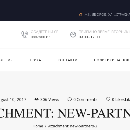
Ж.К. ЯВОРОВ, УЛ. „СТРАХИ
ОБАДЕТЕ НИ СЕ
ПРИЕМНО ВРЕМЕ: ВТОРНИК 
0887960311
09:00 - 17:00
АЛЕРИЯ
ТРИКА
КОНТАКТИ
ПОЛИТИКИ ЗА ПОВ
gust 10, 2017
806
Views
0
Comments
0
Likes
Li
CHMENT: NEW-PARTN
Home
Attachment: new-partners-3