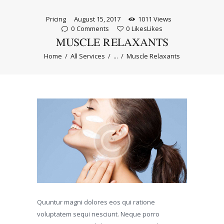
Pricing
August 15, 2017
1011
Views
0
Comments
0
Likes
Likes
MUSCLE RELAXANTS
Home
All Services
...
Muscle Relaxants
Quuntur magni dolores eos qui ratione
voluptatem sequi nesciunt. Neque porro