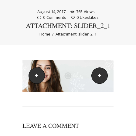
August 14, 2017
765
Views
0
Comments
0
Likes
Likes
ATTACHMENT: SLIDER_2_1
Home
Attachment: slider_2_1
slider_2_4
slider_point
LEAVE A COMMENT