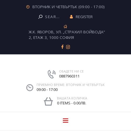
ВТОРНИК И ЧЕТВЪРТЪК (09:00 - 17:00)
REGISTER
Ж.К. ЯВОРОВ, УЛ. „СТРАХИЛ ВОЙВОДА“
2, ЕТАЖ 3, 1000 СОФИЯ
ОБАДЕТЕ НИ СЕ
0887960311
ПРИЕМНО ВРЕМЕ: ВТОРНИК И ЧЕТВЪРТЪК
09:00 - 17:00
ВАШАТА КОЛИЧКА
0 ITEMS
-
0.00ЛВ.